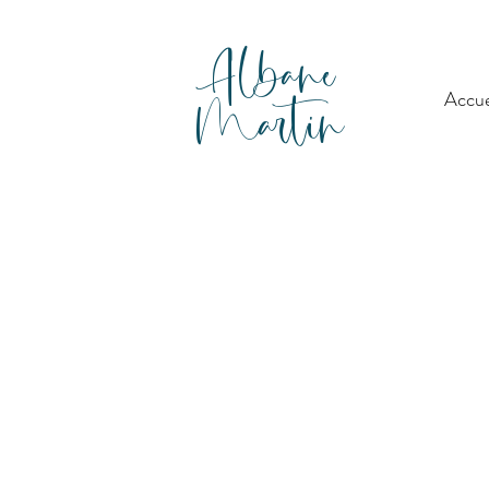
Albane
Martin
Accue