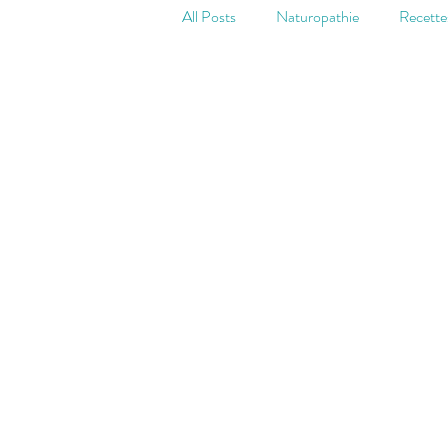
All Posts
Naturopathie
Recette
Digestion
Stress et fatigue