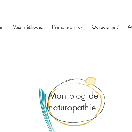
il
Mes méthodes
Prendre un rdv
Qui suis-je ?
At
Mon blog de
naturopathie