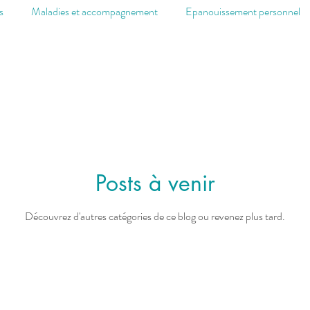
s
Maladies et accompagnement
Epanouissement personnel
Système immunitaire
La Gazette du cabinet
Posts à venir
Découvrez d'autres catégories de ce blog ou revenez plus tard.