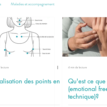
s
Maladies et accompagnement
Epanouissement personnel
Système immunitaire
La Gazette du cabinet
 lecture
4 min de lecture
alisation des points en
Qu'est ce que 
(emotional fr
technique)?