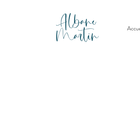
Albane
Martin
Accue