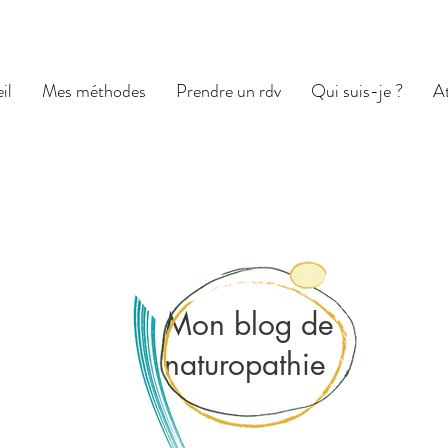
il
Mes méthodes
Prendre un rdv
Qui suis-je ?
At
Mon blog de
naturopathie