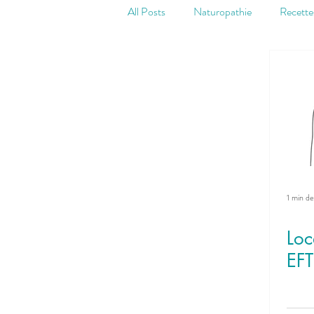
All Posts
Naturopathie
Recette
Digestion
Stress et fatigue
1 min de
Loc
EFT