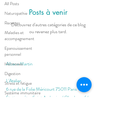
All Posts
Posts à venir
Naturopathie
Recettes
Découvrez d'autres catégories de ce blog
ou revenez plus tard.
Maladies et
accompagnement
Epanouissement
personnel
Albane Martin
Hormones
Digestion
L'Atelier
Stress et fatigue
6 rue de la Folie Méricourt 75011 Paris
Système immunitaire
Station métro Saint Ambroise / Oberkampf /
La Gazette du cabinet
Parmentier
Email:
albanemartin.naturopathe@gmail.com
Tel:
07 56 97 59 28