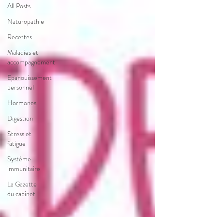
All Posts
Naturopathie
Recettes
Maladies et
accompagnement
Epanouissement
personnel
Hormones
Digestion
Stress et
fatigue
Système
immunitaire
La Gazette
du cabinet