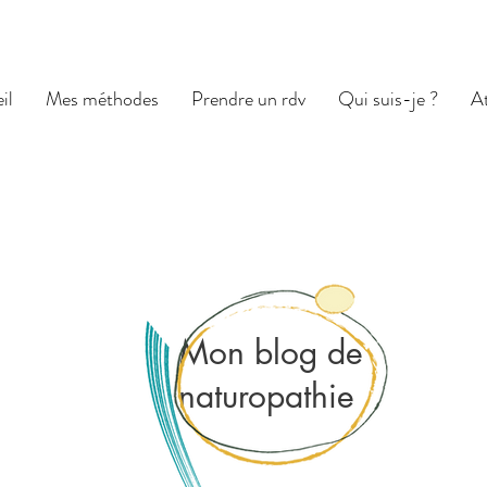
il
Mes méthodes
Prendre un rdv
Qui suis-je ?
At
Mon blog de
naturopathie