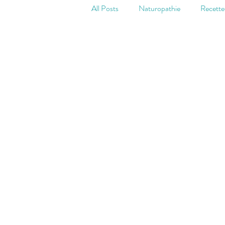
All Posts
Naturopathie
Recette
Digestion
Stress et fatigue