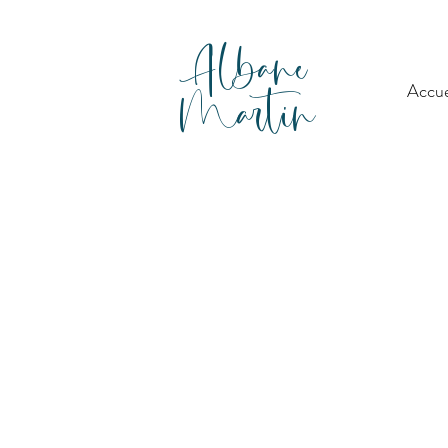
Albane
Martin
Accue