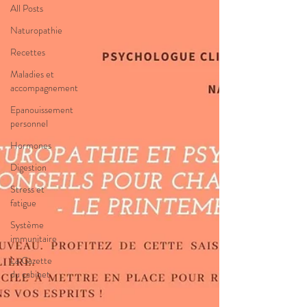
All Posts
Naturopathie
Recettes
Maladies et
accompagnement
Epanouissement
personnel
Hormones
Digestion
Stress et
fatigue
Système
immunitaire
La Gazette
du cabinet