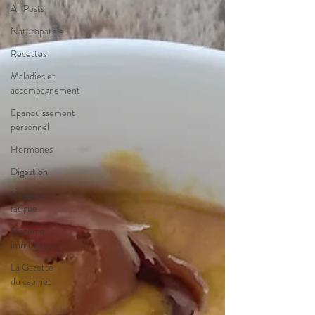
All Posts
Naturopathie
Recettes
Maladies et
accompagnement
Epanouissement
personnel
Hormones
Digestion
Stress et
fatigue
Système
immunitaire
La Gazette
du cabinet