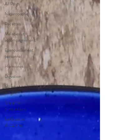
All Posts
Naturopathie
Recettes
Maladies et
accompagnement
Epanouissement
personnel
Hormones
Digestion
Stress et
fatigue
Système
immunitaire
La Gazette
du cabinet