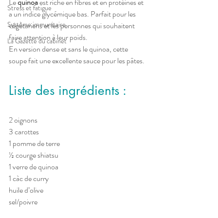
Le 
quinoa
 est riche en fibres et en protéines et 
Stress et fatigue
a un indice glycémique bas. Parfait pour les 
Système immunitaire
végétariens et les personnes qui souhaitent 
faire attention à leur poids. 
La Gazette du cabinet
En version dense et sans le quinoa, cette 
soupe fait une excellente sauce pour les pâtes. 
Liste des ingrédients :
2 oignons
3 carottes
1 pomme de terre 
½ courge shiatsu 
1 verre de quinoa
1 càc de curry 
huile d’olive
sel/poivre 