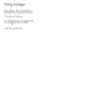
Stress et fatigue
100gr de féta
feuilles de menthe
Système immunitaire
Huile d'olive
La Gazette du cabinet
vinaigre de cidre
sel et poivre