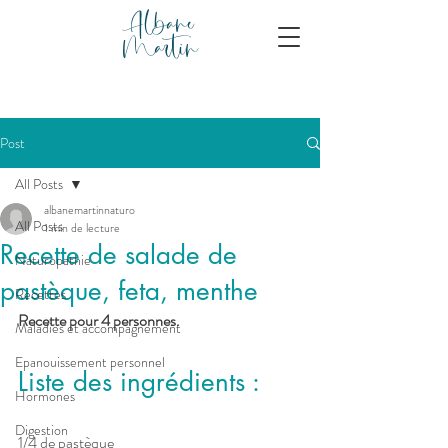
Albane
Martin
Post
All Posts
albanemartinnaturo
All Posts
1 min de lecture
Recette de salade de
Naturopathie
pastèque, feta, menthe
Recettes
Recette pour 4 personnes.
Maladies et accompagnement
Epanouissement personnel
Liste des ingrédients :
Hormones
Digestion
1/4 de pastèque